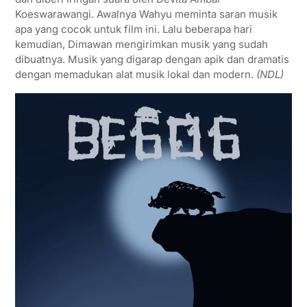
Koeswarawangi. Awalnya Wahyu meminta saran musik
apa yang cocok untuk film ini. Lalu beberapa hari
kemudian, Dimawan mengirimkan musik yang sudah
dibuatnya. Musik yang digarap dengan apik dan dramatis
dengan memadukan alat musik lokal dan modern.
(NDL)