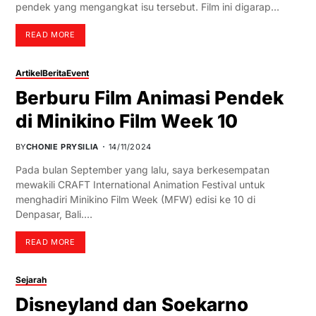
pendek yang mengangkat isu tersebut. Film ini digarap…
READ MORE
Artikel
Berita
Event
Berburu Film Animasi Pendek
di Minikino Film Week 10
BY
CHONIE PRYSILIA
14/11/2024
Pada bulan September yang lalu, saya berkesempatan
mewakili CRAFT International Animation Festival untuk
menghadiri Minikino Film Week (MFW) edisi ke 10 di
Denpasar, Bali.…
READ MORE
Sejarah
Disneyland dan Soekarno