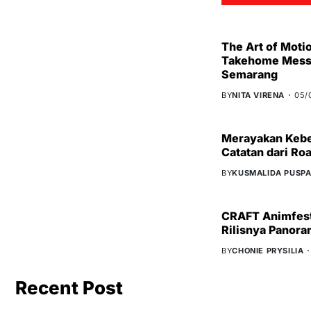
The Art of Moti
Takehome Messa
Semarang
BY
NITA VIRENA
05/
Merayakan Kebe
Catatan dari Ro
BY
KUSMALIDA PUSPA
CRAFT Animfest
Rilisnya Panora
BY
CHONIE PRYSILIA
Recent Post