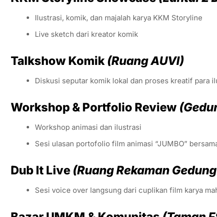
Ilustrasi, komik, dan majalah karya KKM Storyline
Live sketch dari kreator komik
Talkshow Komik
(Ruang AUVI)
Diskusi seputar komik lokal dan proses kreatif para il
Workshop & Portfolio Review
(Gedun
Workshop animasi dan ilustrasi
Sesi ulasan portofolio film animasi “JUMBO” bersa
Dub It Live
(Ruang Rekaman Gedung
Sesi voice over langsung dari cuplikan film karya ma
Bazar UMKM & Komunitas
(Taman F