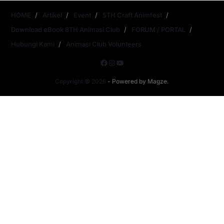
HOME
Artikel
Event
5TH Craft Animfest
Download eBook 8TH Animasi Club
FORUM / PORTAL
Hubungi Kami
Animasi Club Volunteers
Copyright © 2026
- Powered by
Magze
.