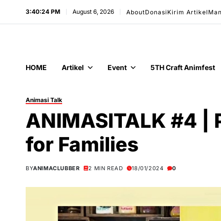
3:40:25 PM
August 6, 2026
About
Donasi
Kirim Artikel
Man
HOME
Artikel
Event
5TH Craft Animfest
Animasi Talk
ANIMASITALK #4 | P
for Families
BY
ANIMACLUBBER
2 MIN READ
18/01/2024
0