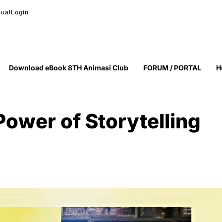
ual
Login
Download eBook 8TH Animasi Club
FORUM / PORTAL
H
ower of Storytelling