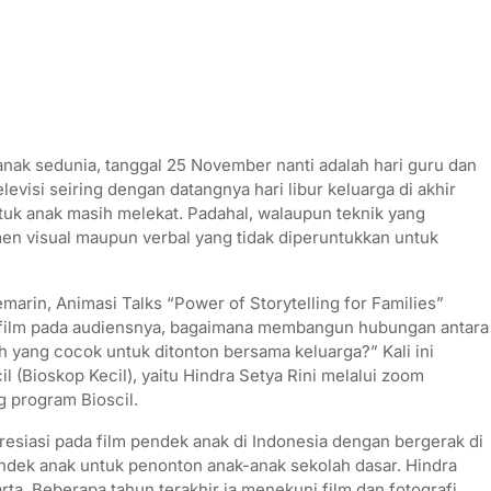
anak sedunia, tanggal 25 November nanti adalah hari guru dan
levisi seiring dengan datangnya hari libur keluarga di akhir
ntuk anak masih melekat. Padahal, walaupun teknik yang
en visual maupun verbal yang tidak diperuntukkan untuk
arin, Animasi Talks “Power of Storytelling for Families”
 film pada audiensnya, bagaimana membangun hubungan antara
ah yang cocok untuk ditonton bersama keluarga?” Kali ini
 (Bioskop Kecil), yaitu Hindra Setya Rini melalui zoom
g program Bioscil.
presiasi pada film pendek anak di Indonesia dengan bergerak di
pendek anak untuk penonton anak-anak sekolah dasar. Hindra
rta. Beberapa tahun terakhir ia menekuni film dan fotografi.