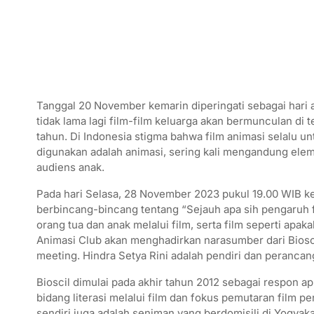
Tanggal 20 November kemarin diperingati sebagai hari 
tidak lama lagi film-film keluarga akan bermunculan di te
tahun. Di Indonesia stigma bahwa film animasi selalu u
digunakan adalah animasi, sering kali mengandung elem
audiens anak.
Pada hari Selasa, 28 November 2023 pukul 19.00 WIB kem
berbincang-bincang tentang “Sejauh apa sih pengaruh
orang tua dan anak melalui film, serta film seperti apak
Animasi Club akan menghadirkan narasumber dari Bioscil
meeting. Hindra Setya Rini adalah pendiri dan perancan
Bioscil dimulai pada akhir tahun 2012 sebagai respon a
bidang literasi melalui film dan fokus pemutaran film 
sendiri juga adalah seniman yang berdomisili di Yogyaka