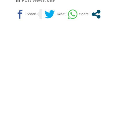
Post Views:
899