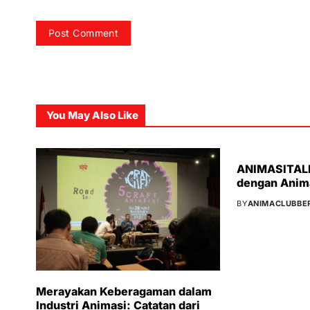
You May Also Like
ANIMASITALK
dengan Anim
BY
ANIMACLUBBE
Merayakan Keberagaman dalam
Industri Animasi: Catatan dari