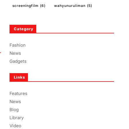
screeningfilm
(6)
wahyunuruliman
(5)
Category
Fashion
News
Gadgets
Links
Features
News
Blog
Library
Video