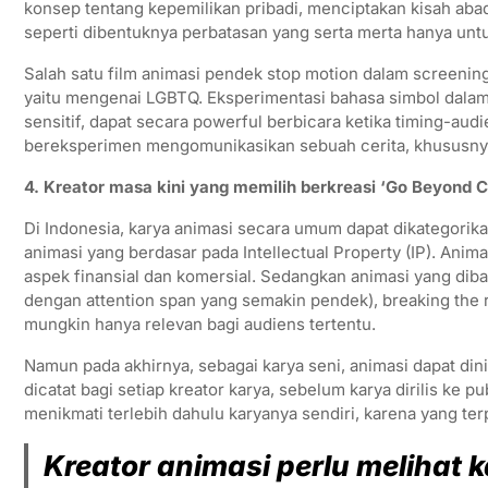
konsep tentang kepemilikan pribadi, menciptakan kisah abad
seperti dibentuknya perbatasan yang serta merta hanya unt
Salah satu film animasi pendek stop motion dalam screening 
yaitu mengenai LGBTQ. Eksperimentasi bahasa simbol dalam 
sensitif, dapat secara powerful berbicara ketika timing-au
bereksperimen mengomunikasikan sebuah cerita, khususnya 
4. Kreator masa kini yang memilih berkreasi ‘Go Beyond Co
Di Indonesia, karya animasi secara umum dapat dikategorik
animasi yang berdasar pada Intellectual Property (IP). Ani
aspek finansial dan komersial. Sedangkan animasi yang diba
dengan attention span yang semakin pendek), breaking the r
mungkin hanya relevan bagi audiens tertentu.
Namun pada akhirnya, sebagai karya seni, animasi dapat dinik
dicatat bagi setiap kreator karya, sebelum karya dirilis ke pu
menikmati terlebih dahulu karyanya sendiri, karena yang te
Kreator animasi perlu melihat ka