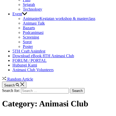
Sejarah
Technology
Event
Animaster
Kegiatan workshop & masterclass
Animasi Talk
Bazarts
Podcanimasi
Screening
Sorot
Poster
5TH Craft Animfest
Download eBook 8TH Animasi Club
FORUM / PORTAL
Hubungi Kami
Animasi Club Volunteers
Random Article
Search
Search for:
Category:
Animasi Club