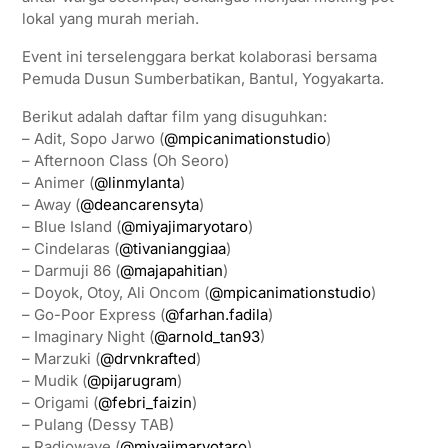
lokal yang murah meriah.
Event ini terselenggara berkat kolaborasi bersama
Pemuda Dusun Sumberbatikan, Bantul, Yogyakarta.
Berikut adalah daftar film yang disuguhkan:
– Adit, Sopo Jarwo (
@mpicanimationstudio
)
– Afternoon Class (Oh Seoro)
– Animer (
@linmylanta
)
– Away (
@deancarensyta
)
– Blue Island (
@miyajimaryotaro
)
– Cindelaras (
@tivanianggiaa
)
– Darmuji 86 (
@majapahitian
)
– Doyok, Otoy, Ali Oncom (
@mpicanimationstudio
)
– Go-Poor Express (
@farhan.fadila
)
– Imaginary Night (
@arnold_tan93
)
– Marzuki (
@drvnkrafted
)
– Mudik (
@pijarugram
)
– Origami (
@febri_faizin
)
– Pulang (Dessy TAB)
– Radiowave (
@miyajimaryotaro
)