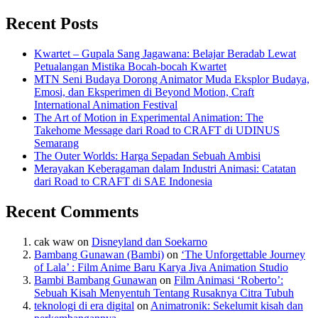
Recent Posts
Kwartet – Gupala Sang Jagawana: Belajar Beradab Lewat
Petualangan Mistika Bocah-bocah Kwartet
MTN Seni Budaya Dorong Animator Muda Eksplor Budaya,
Emosi, dan Eksperimen di Beyond Motion, Craft
International Animation Festival
The Art of Motion in Experimental Animation: The
Takehome Message dari Road to CRAFT di UDINUS
Semarang
The Outer Worlds: Harga Sepadan Sebuah Ambisi
Merayakan Keberagaman dalam Industri Animasi: Catatan
dari Road to CRAFT di SAE Indonesia
Recent Comments
cak waw
on
Disneyland dan Soekarno
Bambang Gunawan (Bambi)
on
‘The Unforgettable Journey
of Lala’ : Film Anime Baru Karya Jiva Animation Studio
Bambi Bambang Gunawan
on
Film Animasi ‘Roberto’:
Sebuah Kisah Menyentuh Tentang Rusaknya Citra Tubuh
teknologi di era digital
on
Animatronik: Sekelumit kisah dan