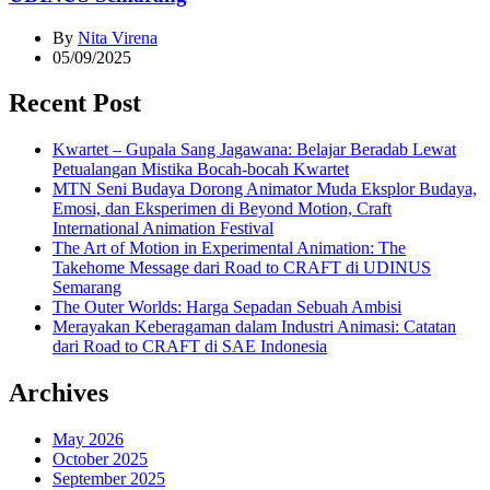
By
Nita Virena
05/09/2025
Recent Post
Kwartet – Gupala Sang Jagawana: Belajar Beradab Lewat
Petualangan Mistika Bocah-bocah Kwartet
MTN Seni Budaya Dorong Animator Muda Eksplor Budaya,
Emosi, dan Eksperimen di Beyond Motion, Craft
International Animation Festival
The Art of Motion in Experimental Animation: The
Takehome Message dari Road to CRAFT di UDINUS
Semarang
The Outer Worlds: Harga Sepadan Sebuah Ambisi
Merayakan Keberagaman dalam Industri Animasi: Catatan
dari Road to CRAFT di SAE Indonesia
Archives
May 2026
October 2025
September 2025