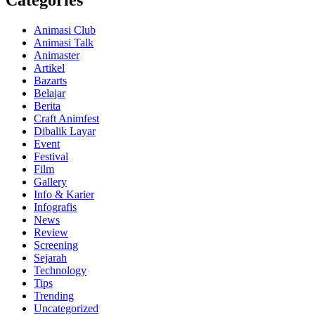
Categories
Animasi Club
Animasi Talk
Animaster
Artikel
Bazarts
Belajar
Berita
Craft Animfest
Dibalik Layar
Event
Festival
Film
Gallery
Info & Karier
Infografis
News
Review
Screening
Sejarah
Technology
Tips
Trending
Uncategorized