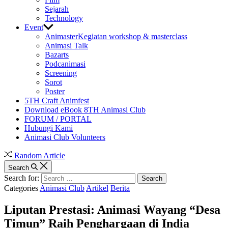
Sejarah
Technology
Event
Animaster
Kegiatan workshop & masterclass
Animasi Talk
Bazarts
Podcanimasi
Screening
Sorot
Poster
5TH Craft Animfest
Download eBook 8TH Animasi Club
FORUM / PORTAL
Hubungi Kami
Animasi Club Volunteers
Random Article
Search
Search for:
Categories
Animasi Club
Artikel
Berita
Liputan Prestasi: Animasi Wayang “Desa
Timun” Raih Penghargaan di India